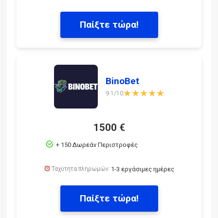
Παίξτε τώρα!
BinoBet
★★★★★
9.1/10
1500 €
+ 150 Δωρεάν Περιστροφές
Ταχύτητα πληρωμών:
1-3 εργάσιμες ημέρες
Παίξτε τώρα!