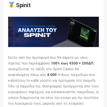
Spinit
Εκτός από την προσφορά που θα πάρετε ως νέος
παίκτης που περιλαμβάνει
100% έως €500 + 200ΔΠ
,
συνεχίζοντας το ταξίδι στο Spinit Casino θα
ανακαλύψετε πάνω από
4.000
τίτλους παιχνιδιών που
καλύπτουν το κάθε γούστο και προτιμηση στο παιχνίδι.
Όλα τα παιχνίδια της πλατφόρμας προέρχονται από τους
κορυφαίους παρόχους και κατασκευαστές παιχνιδιών, οι
οποίοι διακρίνονται σε όλον τον κόσμο για την ποιότητα
του λογισμικού τους, μερικές από τις εταιρείες