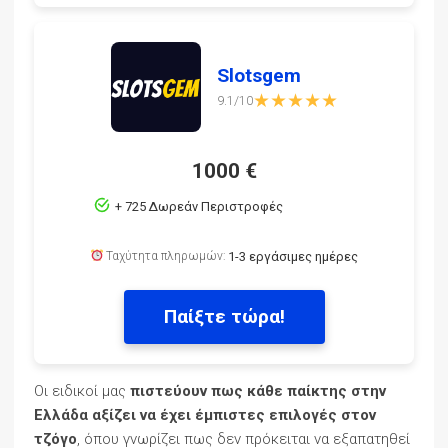
Slotsgem
★★★★★
9.1/10
1000 €
+ 725 Δωρεάν Περιστροφές
Ταχύτητα πληρωμών:
1-3 εργάσιμες ημέρες
Παίξτε τώρα!
Οι ειδικοί μας
πιστεύουν πως κάθε παίκτης στην
Ελλάδα αξίζει να έχει έμπιστες επιλογές στον
τζόγο
, όπου γνωρίζει πως δεν πρόκειται να εξαπατηθεί