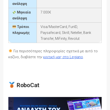
ανάληψη
Μηνιαία
7.000€
ανάληψη
Τρόποι
Visa/MasterCard, FunID,
πληρωμής
Paysafecard, Skrill, Neteller, Bank
Transfer, MiFinity, Revolut
Για περισσότερες πληροφορίες σχετικά με αυτό το
καζίνο, διαβάστε την
κριτική μας στο Legiano
.
RoboCat