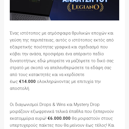
Ένας ιστότοπος με ατμόσφαιρα θρυλικών εποχών και
γεύση της περιπέτειας, αυτός ο ιστότοπος εκτός από
εξαιρετικής ποιότητας γραφικά και σχεδιασμό που
κόβει την ανάσα, προσφέρει ένα απέραντο πεδίο
δυνατοτήτων, εδώ μπορείτε να μαζέψετε το δικό σας
στρατό με σκοπό να απελευθερώσετε τα εδάφη σας
από τους κατακτητές και να κερδίσετε
έως
€14.000
ολοκληρώνοντας με επιτυχία την
αποστολή.
Οι διαγωνισμοί Drops & Wins και Mystery Drop
μοιράζουν εξωφρενικά τελικά έπαθλα που ξεπερνούν
εκατομμύρια ευρώ!
€6.000.000
θα μοιραστούν στους
υπερτυχερούς παίκτες που θα μείνουν έως τέλος! Και