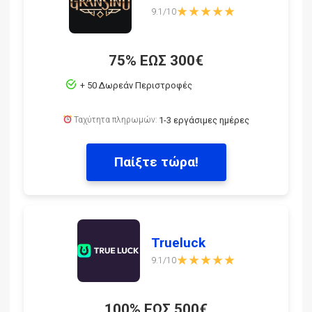
★★★★★
9.1/10
75% ΈΩΣ 300€
+ 50 Δωρεάν Περιστροφές
Ταχύτητα πληρωμών:
1-3 εργάσιμες ημέρες
Παίξτε τώρα!
Trueluck
★★★★★
9.1/10
100% ΈΩΣ 500€