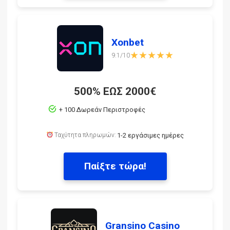
Xonbet
★★★★★
9.1/10
500% ΈΩΣ 2000€
+ 100 Δωρεάν Περιστροφές
Ταχύτητα πληρωμών:
1-2 εργάσιμες ημέρες
Παίξτε τώρα!
Gransino Casino