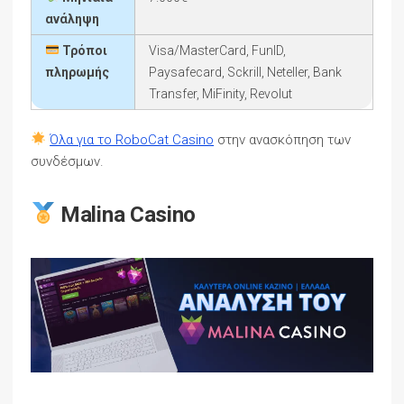
ανάληψη
Τρόποι
Visa/MasterCard, FunID,
πληρωμής
Paysafecard, Sckrill, Neteller, Bank
Transfer, MiFinity, Revolut
Όλα για το RoboCat Casino
στην ανασκόπηση των
συνδέσμων.
Malina Casino