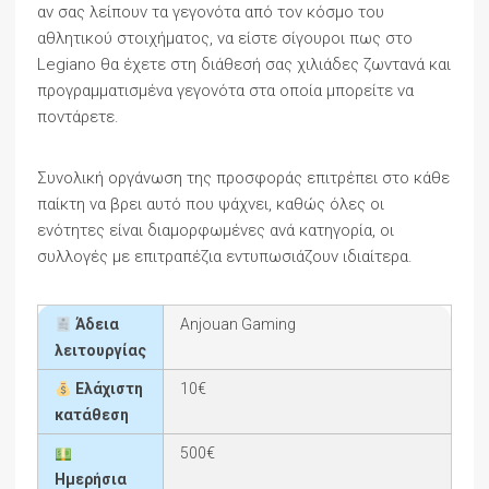
αν σας λείπουν τα γεγονότα από τον κόσμο του
αθλητικού στοιχήματος, να είστε σίγουροι πως στο
Legiano θα έχετε στη διάθεσή σας χιλιάδες ζωντανά και
προγραμματισμένα γεγονότα στα οποία μπορείτε να
ποντάρετε.
Συνολική οργάνωση της προσφοράς επιτρέπει στο κάθε
παίκτη να βρει αυτό που ψάχνει, καθώς όλες οι
ενότητες είναι διαμορφωμένες ανά κατηγορία, οι
συλλογές με επιτραπέζια εντυπωσιάζουν ιδιαίτερα.
Άδεια
Anjouan Gaming
λειτουργίας
Ελάχιστη
10€
κατάθεση
500€
Ημερήσια