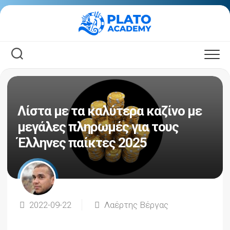
Skip
to
content
Λίστα με τα καλύτερα καζίνο με
μεγάλες πληρωμές για τους
Έλληνες παίκτες 2025
2022-09-22
Λαέρτης Βέργας