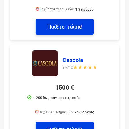
Ταχύτητα πληρωμών:
1-3 ημέρες
Παίξτε τώρα!
Casoola
★★★★★
9.7/10
1500 €
+ 200 δωρεάν περιστροφές
Ταχύτητα πληρωμών:
24-72 ώρες