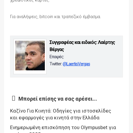
χρεωστικές κάρτες.
Για αναλήψεις, bitcoin και τραπεζικό έμβασμα.
Συγγραφέας και ειδικός: Λαέρτης
Βέργας
Επαφές:
Twitter:
@LaertisVergas
Μπορεί επίσης να σας αρέσει...
Καζίνο Για Κινητά: Οδηγίες για ιστοσελίδες
και εφαρμογές για κινητά στην Ελλάδα
Ενημερωμένη επισκόπηση του Olympusbet για