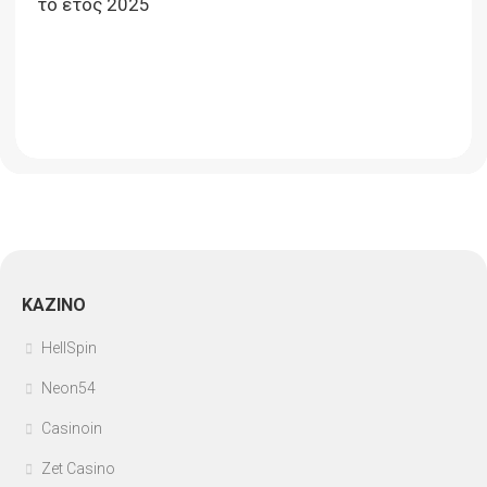
το έτος 2025
ΚΑΖΙΝΟ
HellSpin
Neon54
Casinoin
Zet Casino