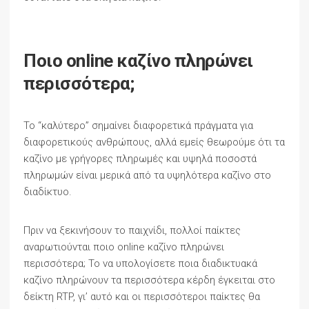
Ποιο online καζίνο πληρώνει
περισσότερα;
Το “καλύτερο” σημαίνει διαφορετικά πράγματα για
διαφορετικούς ανθρώπους, αλλά εμείς θεωρούμε ότι τα
καζίνο με γρήγορες πληρωμές και υψηλά ποσοστά
πληρωμών είναι μερικά από τα υψηλότερα καζίνο στο
διαδίκτυο.
Πριν να ξεκινήσουν το παιχνίδι, πολλοί παίκτες
αναρωτιούνται ποιο online καζίνο πληρώνει
περισσότερα; Το να υπολογίσετε ποια διαδικτυακά
καζίνο πληρώνουν τα περισσότερα κέρδη έγκειται στο
δείκτη RTP, γι’ αυτό και οι περισσότεροι παίκτες θα