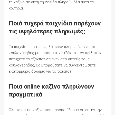
τα καζίνο σε αυτή τη σελίδα πληρούν όλα αυτά τα
κριτήρια.
Ποιά τυχερά παιχνίδια παρέχουν
τις υψηλότερες πληρωμές;
Τα παιχνίδια με τις υψηλότερες πληρωμές είναι οι
κουλοχέρηδες με προοδευτικά τζάκποτ. Αν παίξετε και
πετύχετε το τζάκποτ σε έναν από αυτούς τους
κουλοχέρηδες, θα μπορούσατε να συγκεντρώσετε
εκατομμύρια δολάρια για το τζάκποτ.
Ποια online καζίνο πληρώνουν
πραγματικά
Όλα τα online καζίνο που παρουσιάζουμε σε αυτήν την