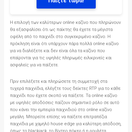
Παίξτε τώρα!
Η επιλογή των καλύτερων online καζίνο που πληρώνουν
θα εξασφαλίσει ότι ως παίκτης θα έχετε τα μέγιστα
οφέλη από το παιχνίδι στο συγκεκριμένο καζίνο. Η
πρόκληση είναι ότι υπάρχουν πάρα πολλά online καζίνο
για να διαλέξετε και δεν είναι όλα τα καζίνο που
επαίρονται για τις υψηλές πληρωμές ειλικρινείς και
ασφαλείς για να παίξετε.
Πριν επιλέξετε και πληρώσετε τη συμμετοχή στα
τυχερά παιχνίδια, ελέγξτε τους δείκτες RTP για το κάθε
παιχνίδι που έχετε σκοπό να παίξετε. Τα online καζίνο
με υψηλές αποδόσεις παίζουν σημαντικό ρόλο σε αυτό
που κάνει την εμπειρία παιχνιδιού στο online καζίνο
μεγάλη. Μπορείτε επίσης να παίξετε επιτραπέζια
παιχνίδια με χαμηλό house edge για καλύτερη απόδοση,
όπως το blackjack, το βίντεο πόκερ ή η ρουλέτα.