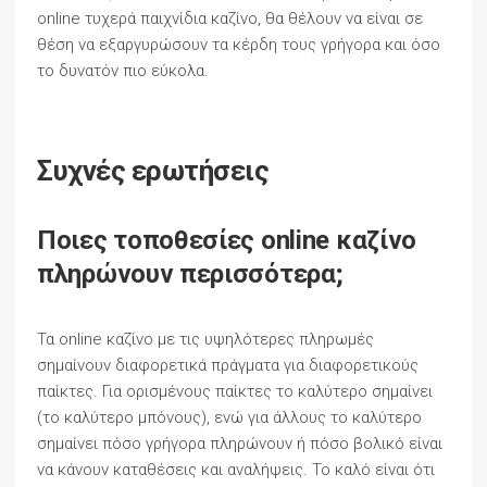
online τυχερά παιχνίδια καζίνο, θα θέλουν να είναι σε
θέση να εξαργυρώσουν τα κέρδη τους γρήγορα και όσο
το δυνατόν πιο εύκολα.
Συχνές ερωτήσεις
Ποιες τοποθεσίες online καζίνο
πληρώνουν περισσότερα;
Τα online καζίνο με τις υψηλότερες πληρωμές
σημαίνουν διαφορετικά πράγματα για διαφορετικούς
παίκτες. Για ορισμένους παίκτες το καλύτερο σημαίνει
(το καλύτερο μπόνους), ενώ για άλλους το καλύτερο
σημαίνει πόσο γρήγορα πληρώνουν ή πόσο βολικό είναι
να κάνουν καταθέσεις και αναλήψεις. Το καλό είναι ότι