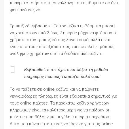
πραγματοποιήσετε τη συναλλαγή που επιθυμείτε σε ένα
ψηφιακό καζίνο.
Τραπεζικά εμβάσματα. Τα τραπεζικά εμβάσματα μπορεί
να χρειαστούν από 3 έως 7 ημέρες μέχρι να φτάσουν τα
χρήματα στον τραπεζικό σας λογαριασμό, αλλά είναι
ένας από τους πιο αξιόπιστους και ασφαλείς τρόπους
ανάληψης χρημάτων από τα διαδικτυακά καζίνο.
Βεβαιωθείτε ότι έχετε επιλέξει τη μέθοδο
πληρωμής που σας ταιριάζει καλύτερα!
Το να παίζετε σε online καζίνο και να παίρνετε
γενναιόδωρες πληρωμές είναι εξαιρετικά σημαντικό για
τους online παίκτες. Τα παρακάτω καζίνο γρήγορων
πληρωμών είναι τα καλύτερα μέρη για να παίξουν οι
παίκτες που θέλουν μια μεγάλη εμπειρία παιχνιδιού.
Αυτό που κάνει αυτά τα καζίνο ιδανικά για τους online