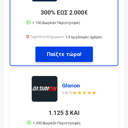
300% ΈΩΣ 2.000€
+ 150 Δωρεάν Περιστροφές
Ταχύτητα πληρωμών:
1-3 εργάσιμες ημέρες
Παίξτε τώρα!
Glorion
★★★★★
9.8/10
1.125 $ ΚΑΙ
+ 200 Δωρεάν Περιστροφές