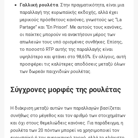
Γαλλική ρουλέτα
. Στην πραγματικότητα, είναι μια
παραλλαγή της ευρωπαϊκής εκδοχής, αλλά έχει
μερικούς πρόσθετους κανόνες, γνωστούς ως “La
Partage” και “En Prison”. Με αυτούς τους κανόνες,
οι παίκτες μπορούν να ανακτήσουν μέρος των
απωλειών τους υπό ορισμένες συνθήκες. Επίσης,
το ποσοστό RTP αυτής της παραλλαγής είναι
υψηλότερο και φτάνει στο 98,65%. Εν ολίγοις, αυτή
προσφέρει τις καλύτερες αποδόσεις μεταξύ όλων
των δωρεάν παιχνιδιών ρουλέτας.
Σύγχρονες μορφές της ρουλέτας
Η διάκριση μεταξύ αυτών των παραλλαγών βασίζεται
συνήθως στο μέγεθος και τον αριθμό των στοιχημάτων
και όχι στους θεμελιώδεις κανόνες. Για παράδειγμα, η
ρουλέτα των 20 πόντων μπορεί να χρησιμοποιεί τον
ευρωπαϊκό ή τον αμερικανικό τροχό, αλλά το ελάχιστο