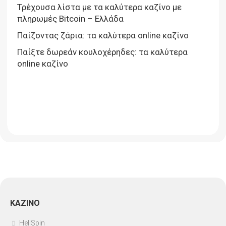
Τρέχουσα λίστα με τα καλύτερα καζίνο με
πληρωμές Bitcoin – Ελλάδα
Παίζοντας ζάρια: τα καλύτερα online καζίνο
Παίξτε δωρεάν κουλοχέρηδες: τα καλύτερα
online καζίνο
ΚΑΖΙΝΟ
HellSpin