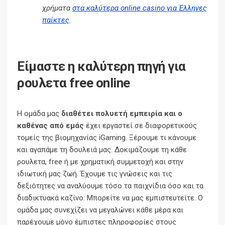
χρήματα
στα καλύτερα online casino για Έλληνες
παίκτες
.
Είμαστε η καλύτερη πηγή για
ρουλετα free online
Η ομάδα μας
διαθέτει πολυετή εμπειρία και ο
καθένας από εμάς
έχει εργαστεί σε διαφορετικούς
τομείς της βιομηχανίας iGaming. Ξέρουμε τι κάνουμε
και αγαπάμε τη δουλειά μας. Δοκιμάζουμε τη κάθε
ρουλετα, free ή με χρηματική συμμετοχή και στην
ιδιωτική μας ζωή. Έχουμε τις γνώσεις και τις
δεξιότητες να αναλύουμε τόσο τα παιχνίδια όσο και τα
διαδικτυακά καζίνο: Μπορείτε να μας εμπιστευτείτε. Ο
ομάδα μας συνεχίζει να μεγαλώνει κάθε μέρα και
παρέχουμε μόνο έμπιστες πληροφορίες στους