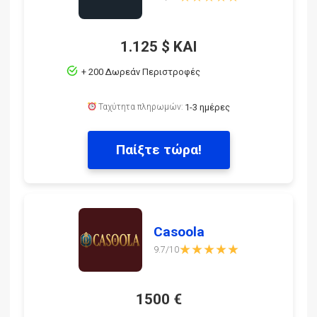
1.125 $ ΚΑΙ
+ 200 Δωρεάν Περιστροφές
Ταχύτητα πληρωμών:
1-3 ημέρες
Παίξτε τώρα!
Casoola
★★★★★
9.7/10
1500 €