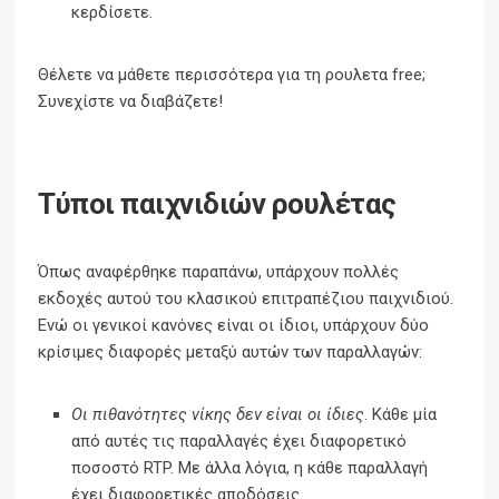
κερδίσετε.
Θέλετε να μάθετε περισσότερα για τη ρουλετα free;
Συνεχίστε να διαβάζετε
!
Τύποι παιχνιδιών ρουλέτας
Όπως αναφέρθηκε παραπάνω, υπάρχουν πολλές
εκδοχές αυτού του κλασικού επιτραπέζιου παιχνιδιού.
Ενώ οι γενικοί κανόνες είναι οι ίδιοι, υπάρχουν δύο
κρίσιμες διαφορές μεταξύ αυτών των παραλλαγών:
Οι πιθανότητες νίκης δεν είναι οι ίδιες
. Κάθε μία
από αυτές τις παραλλαγές έχει διαφορετικό
ποσοστό RTP. Με άλλα λόγια, η κάθε παραλλαγή
έχει διαφορετικές αποδόσεις.