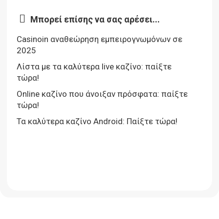
Μπορεί επίσης να σας αρέσει...
Casinoin αναθεώρηση εμπειρογνωμόνων σε
2025
Λίστα με τα καλύτερα live καζίνο: παίξτε
τώρα!
Online καζίνο που άνοιξαν πρόσφατα: παίξτε
τώρα!
Τα καλύτερα καζίνο Android: Παίξτε τώρα!