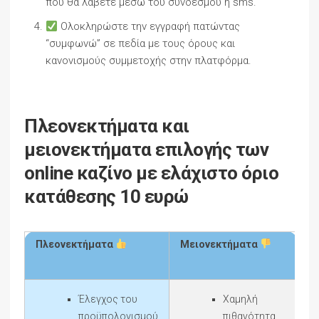
που θα λάβετε μέσω του συνδέσμου ή sms.
Ολοκληρώστε την εγγραφή πατώντας
“συμφωνώ” σε πεδία με τους όρους και
κανονισμούς συμμετοχής στην πλατφόρμα.
Πλεονεκτήματα και
μειονεκτήματα επιλογής των
online καζίνο με ελάχιστο όριο
κατάθεσης 10 ευρώ
Πλεονεκτήματα
Μειονεκτήματα
Έλεγχος του
Χαμηλή
προϋπολογισμού
πιθανότητα