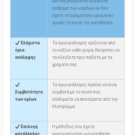
δεν θα μπορέσετε να κάνετε
ανάληψη των κερδών αν δεν
έχετε στοιχηματίσει ορισμένες
φορές το ποσό της κατάθεσης.
Ελάχιστα
Τα όρια ανάληψης ορίζονται από
όρια
το καζίνο κάθε φορά, θα πρέπει να
ανάληψης
τα ελέγξετε πριν παίξετε με τα
χρήματά σας.
Τα όρια ανάληψης πρέπει να είναι
Συμβατότητα
συμβατά με το ποσό που
των ορίων
επιθυμείτε να αποσύρετε από την
πλατφόρμα.
Επιλογή
Η μέθοδος που έχετε
κατάλληλης
χρησιμοποιήσει για κατάθεση