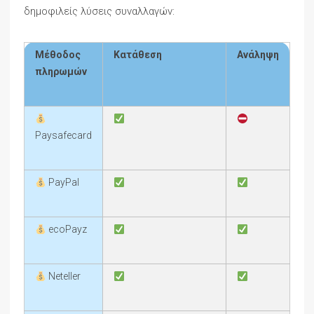
δημοφιλείς λύσεις συναλλαγών:
Μέθοδος
Κατάθεση
Ανάληψη
πληρωμών
Paysafecard
PayPal
ecoPayz
Neteller