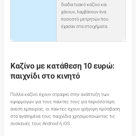
διαδικτυακό καζίνο και
χάνουν, λαμβάνουν ένα
ποσοστό μετρητών που
έχασαν στα στοιχήματα.
Καζίνο με κατάθεση 10 ευρώ:
παιχνίδι στο κινητό
Πολλά καζίνο έχουν στραφεί στην ανάπτυξη των
εφαρμογών για τους παίκτες τους για περισσότερη
άνεση εμπειρίας, οι παίκτες έχουν γρήγορη πρόσβαση
στα αγαπημένα τους παιχνίδια χρησιμοποιώντας τις
συσκευές τους Android ή iOS.