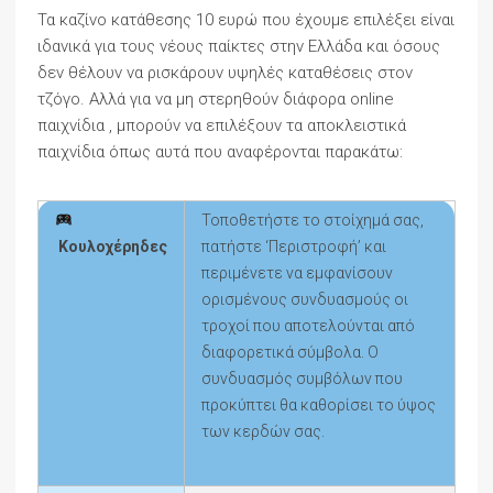
Τα καζίνο κατάθεσης 10 ευρώ που έχουμε επιλέξει είναι
ιδανικά για τους νέους παίκτες στην Ελλάδα και όσους
δεν θέλουν να ρισκάρουν υψηλές καταθέσεις στον
τζόγο. Αλλά για να μη στερηθούν διάφορα online
παιχνίδια , μπορούν να επιλέξουν τα αποκλειστικά
παιχνίδια όπως αυτά που αναφέρονται παρακάτω:
Τοποθετήστε το στοίχημά σας,
Κουλοχέρηδες
πατήστε ‘Περιστροφή’ και
περιμένετε να εμφανίσουν
ορισμένους συνδυασμούς οι
τροχοί που αποτελούνται από
διαφορετικά σύμβολα. Ο
συνδυασμός συμβόλων που
προκύπτει θα καθορίσει το ύψος
των κερδών σας.