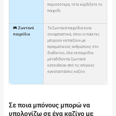
περισσότερα, τότε κερδίζετε το
παιχνίδι.
Ζωντανά
Τα ζωντανά παιχνίδια είναι
παιχνίδια
συναρπαστικά, όπου οι παίκτες
μπορούν να παίξουν με
πραγματικούς ανθρώπους στο
διαδίκτυο, όλα τα παιχνίδια
μεταδίδονται ζωντανά
κατευθείαν από τις επίγειες
εγκαταστάσεις καζίνο.
Σε ποια μπόνους μπορώ να
υπολογίζω σε ένα καζίνο με