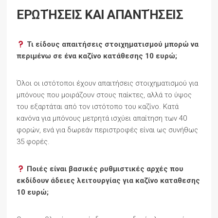
ΕΡΩΤΉΣΕΙΣ ΚΑΙ ΑΠΑΝΤΉΣΕΙΣ
Τι είδους απαιτήσεις στοιχηματισμού μπορώ να
περιμένω σε ένα καζίνο κατάθεσης 10 ευρώ;
Όλοι οι ιστότοποι έχουν απαιτήσεις στοιχηματισμού για
μπόνους που μοιράζουν στους παίκτες, αλλά το ύψος
του εξαρτάται από τον ιστότοπο του καζίνο. Κατά
κανόνα για μπόνους μετρητά ισχύει απαίτηση των 40
φορών, ενά για δωρεάν περιστροφές είναι ως συνήθως
35 φορές.
Ποιές είναι βασικές ρυθμιστικές αρχές που
εκδίδουν άδειες λειτουργίας για καζίνο καταθεσης
10 ευρώ;