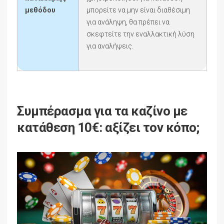
μεθόδου
μπορείτε να μην είναι διαθέσιμη
για ανάληψη, θα πρέπει να
σκεφτείτε την εναλλακτική λύση
για αναλήψεις.
Συμπέρασμα για τα καζίνο με
κατάθεση 10€: αξίζει τον κόπο;