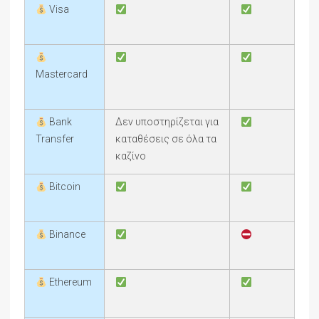
Visa
Mastercard
Bank
Δεν υποστηρίζεται για
Transfer
καταθέσεις σε όλα τα
καζίνο
Bitcoin
Binance
Ethereum