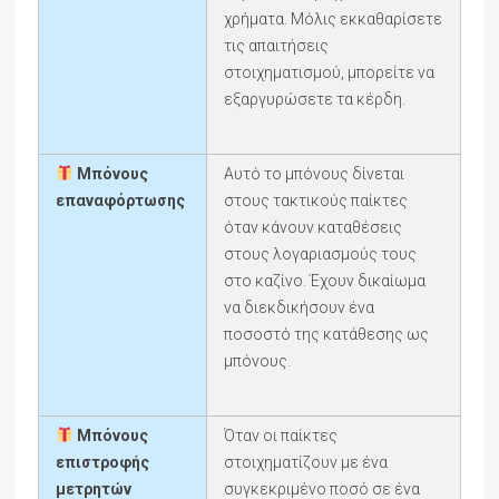
χρήματα. Μόλις εκκαθαρίσετε
τις απαιτήσεις
στοιχηματισμού, μπορείτε να
εξαργυρώσετε τα κέρδη.
Μπόνους
Αυτό το μπόνους δίνεται
επαναφόρτωσης
στους τακτικούς παίκτες
όταν κάνουν καταθέσεις
στους λογαριασμούς τους
στο καζίνο. Έχουν δικαίωμα
να διεκδικήσουν ένα
ποσοστό της κατάθεσης ως
μπόνους.
Μπόνους
Όταν οι παίκτες
επιστροφής
στοιχηματίζουν με ένα
μετρητών
συγκεκριμένο ποσό σε ένα