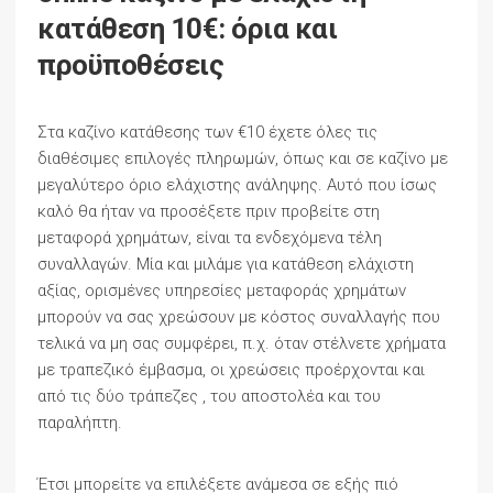
κατάθεση 10€: όρια και
προϋποθέσεις
Στα καζίνο κατάθεσης των €10 έχετε όλες τις
διαθέσιμες επιλογές πληρωμών, όπως και σε καζίνο με
μεγαλύτερο όριο ελάχιστης ανάληψης. Αυτό που ίσως
καλό θα ήταν να προσέξετε πριν προβείτε στη
μεταφορά χρημάτων, είναι τα ενδεχόμενα τέλη
συναλλαγών. Μία και μιλάμε για κατάθεση ελάχιστη
αξίας, ορισμένες υπηρεσίες μεταφοράς χρημάτων
μπορούν να σας χρεώσουν με κόστος συναλλαγής που
τελικά να μη σας συμφέρει, π.χ. όταν στέλνετε χρήματα
με τραπεζικό έμβασμα, οι χρεώσεις προέρχονται και
από τις δύο τράπεζες , του αποστολέα και του
παραλήπτη.
Έτσι μπορείτε να επιλέξετε ανάμεσα σε εξής πιό