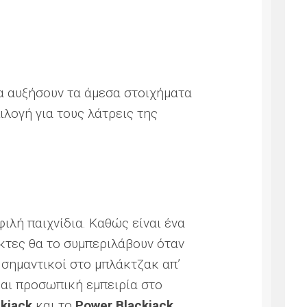
να αυξήσουν τα άμεσα στοιχήματα
ιλογή για τους λάτρεις της
φιλή παιχνίδια. Καθώς είναι ένα
ίκτες θα το συμπεριλάβουν όταν
ο σημαντικοί στο μπλάκτζακ απ’
 και προσωπική εμπειρία στο
ckjack
και το
Power Blackjack