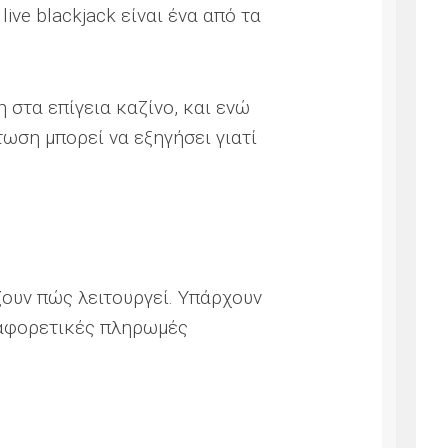
ive blackjack είναι ένα από τα
στα επίγεια καζίνο, και ενώ
τωση μπορεί να εξηγήσει γιατί
ζουν πώς λειτουργεί. Υπάρχουν
ιαφορετικές πληρωμές