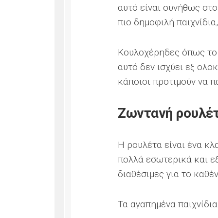
αυτό είναι συνήθως στο 
πιο δημοφιλή παιχνίδια
Κουλοχέρηδες όπως το B
αυτό δεν ισχύει εξ ολο
κάποιοι προτιμούν να π
Ζωντανή ρουλέ
Η ρουλέτα είναι ένα κλ
πολλά εσωτερικά και ε
διαθέσιμες για το καθέν
Τα αγαπημένα παιχνίδι