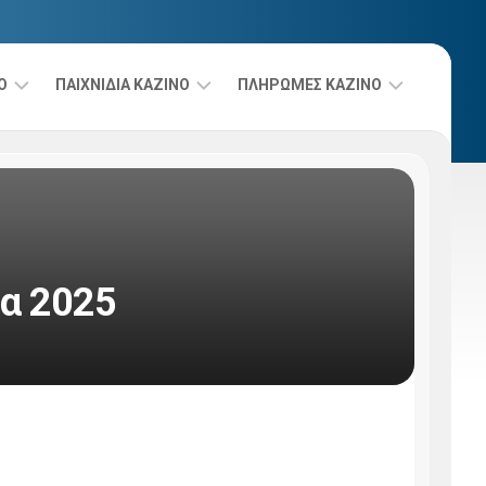
O
ΠΑΙΧΝΙΔΙΑ ΚΑΖΙΝΟ
ΠΛΗΡΩΜΕΣ ΚΑΖΙΝΟ
ONLINE
VISA
ΕΥΡΩΠΑΪΚΉ
ΡΟΥΛΈΤΑ
ΡΟΥΛΈΤΑ
MASTERCARD
ΚΟΥΛΟΧΈΡΗΔΕΣ
ΓΑΛΛΙΚΉ
BOOK
PAYSAFECARD
ΡΟΥΛΈΤΑ
OF
ΜΠΑΚΑΡΑ
DEAD
SKRILL
ΑΜΕΡΙΚΆΝΙΚΗ
ΜΠΛΆΚΤΖΑΚ
δα 2025
ΡΟΥΛΈΤΑ
GATES
PAYPAL
OF
ΒΊΝΤΕΟ
MOBILE
ASTROPAY
OLYMPUS
ΠΌΚΕΡ
ΡΟΥΛΈΤΑ
VIVAPAYMENTS
BIG
ΚΆΡΤΕΣ
ΔΩΡΕΆΝ
BASS
ΞΥΣΤΌ
CRYPTO
ΡΟΥΛΈΤΑ
SPLASH
CASINO
BIGGER
BASS