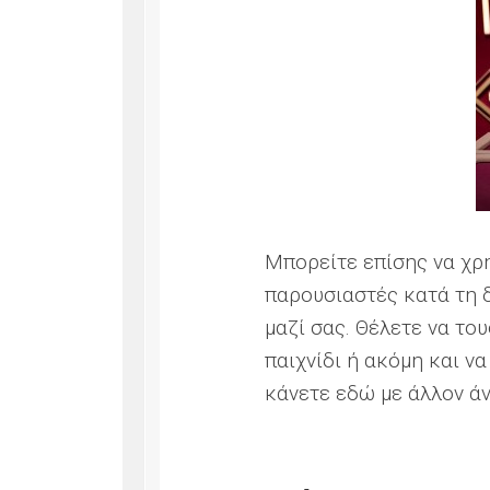
Μπορείτε επίσης να χρη
παρουσιαστές κατά τη δ
μαζί σας. Θέλετε να το
παιχνίδι ή ακόμη και να
κάνετε εδώ με άλλον άν