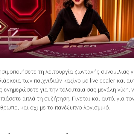
σιμοποιήσετε τη λειτουργία ζωντανής συνομιλίας γ
ιάρκεια των παιχνιδιών καζίνο με live dealer και 
υς ενημερώσετε για την τελευταία σας μεγάλη νίκη, 
 πιάσετε απλά τη συζήτηση; Γίνεται και αυτό, για το
θρωπο, και όχι με το πανέξυπνο λογισμικό.