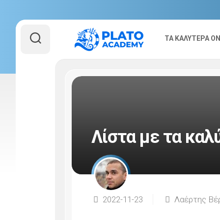
Skip
to
ΤΑ ΚΑΛΥΤΕΡΑ ON
content
BIGCLASH
SPINIT
ROBOCAT
LEGIANO
Λίστα με τα καλ
SG
CASINO
VERDE
CASINO
SPINANGA
2022-11-23
Λαέρτης Βέ
MALINA
CASINO