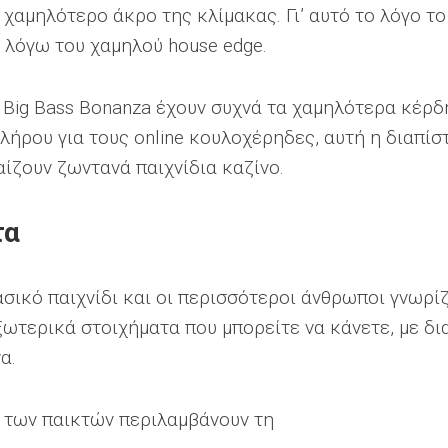
χαμηλότερο άκρο της κλίμακας. Γι’ αυτό το λόγο το l
, λόγω του χαμηλού house edge.
ig Bass Bonanza έχουν συχνά τα χαμηλότερα κέρδη 
κλήρου για τους online κουλοχέρηδες, αυτή η διαπίσ
αίζουν ζωντανά παιχνίδια καζίνο.
τα
ασικό παιχνίδι και οι περισσότεροι άνθρωποι γνωρί
ξωτερικά στοιχήματα που μπορείτε να κάνετε, με δ
α.
α των παικτών περιλαμβάνουν τη