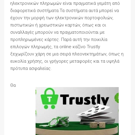
ηλεκτρονικών πληρωμών είναι πραγματικά γεμάτη από
διαφορετικά συστήματα.Τα συστήματα αυτά μπορεί να
έχουν την μορφή των ηλεκτρονικών πορτοφολιών,
πιστωτικών ή χρεωστικών καρτών, όπως και οι
συναλλαγές μπορούν να πραγματοποιούνται με
προπληρωμένες κάρτες. Παρά αυτή την ποικιλία
επιλογών πληρωμής, τα online καζίνο Trustly
ξεχωρίζουν χάρη σε μια σειρά πλεονεκτημάτων, όπως η
ευκολία χρήσης, οι γρήγορες μεταφορές και τα υψηλά
πρότυπα ασφαλείας.
Θα