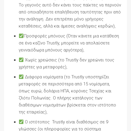
Το γεγονός αυτό δεν κάνει τους παίκτες να περνούν
από οποιαδήποτε επαλήθευση ταυτότητας πριν από
την ανάληψη. Δεν επιτρέπει μόνο γρήγορες
καταθέσεις, αλλά και άμεσες αναλήψεις κερδών),
Προσφορές μπόνους (Όταν κάνετε μια κατάθεση
σε ένα καζίνο Trustly, μπορείτε να απολαύσετε
γενναιόδωρα μπόνους αργότερα),
Χωρίς χρεώσεις (το Trustly δεν χρεώνει τους
χρήστες για μεταφορές),
Διάφορα νομίσματα (το Trustly υποστηρίζει
μεταφορές σε περισσότερα από 15 νομίσματα,
όπως ευρώ, δολάρια ΗΠΑ, κορόνες Τσεχίας και
ζλότυ Πολωνίας. Ο πλήρης κατάλογος των
διαθέσιμων νομισμάτων βρίσκεται στον ιστότοπο
της εταιρείας),
Ο ιστότοπος Trustly είναι διαθέσιμος σε 9
γλώσσες (οι πληροφορίες για το σύστημα