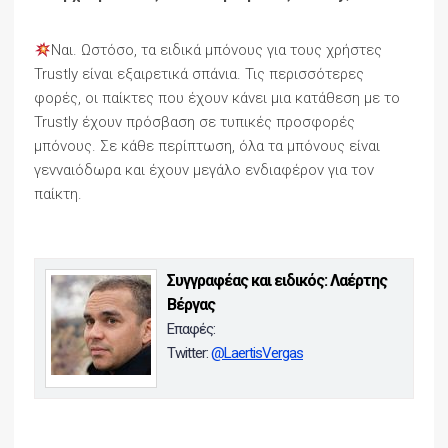
Ναι. Ωστόσο, τα ειδικά μπόνους για τους χρήστες
Trustly είναι εξαιρετικά σπάνια. Τις περισσότερες
φορές, οι παίκτες που έχουν κάνει μια κατάθεση με το
Trustly έχουν πρόσβαση σε τυπικές προσφορές
μπόνους. Σε κάθε περίπτωση, όλα τα μπόνους είναι
γενναιόδωρα και έχουν μεγάλο ενδιαφέρον για τον
παίκτη.
Συγγραφέας και ειδικός: Λαέρτης
Βέργας
Επαφές:
Twitter:
@LaertisVergas