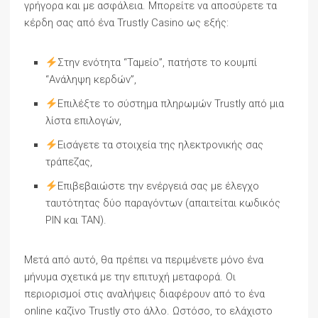
γρήγορα και με ασφάλεια. Μπορείτε να αποσύρετε τα
κέρδη σας από ένα Trustly Casino ως εξής:
Στην ενότητα “Ταμείο”, πατήστε το κουμπί
“Ανάληψη κερδών”,
Επιλέξτε το σύστημα πληρωμών Trustly από μια
λίστα επιλογών,
Εισάγετε τα στοιχεία της ηλεκτρονικής σας
τράπεζας,
Επιβεβαιώστε την ενέργειά σας με έλεγχο
ταυτότητας δύο παραγόντων (απαιτείται κωδικός
PIN και TAN).
Μετά από αυτό, θα πρέπει να περιμένετε μόνο ένα
μήνυμα σχετικά με την επιτυχή μεταφορά. Οι
περιορισμοί στις αναλήψεις διαφέρουν από το ένα
online καζίνο Trustly στο άλλο. Ωστόσο, το ελάχιστο