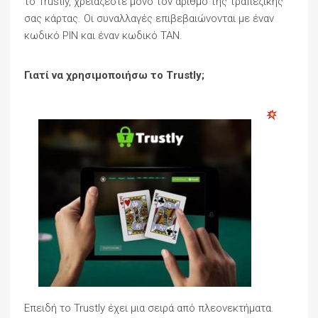
το Trustly, χρειάζεστε μόνο τον αριθμό της τραπεζικής
σας κάρτας. Οι συναλλαγές επιβεβαιώνονται με έναν
κωδικό PIN και έναν κωδικό TAN.
Γιατί να χρησιμοποιήσω το Trustly;
Επειδή το Trustly έχει μια σειρά από πλεονεκτήματα.