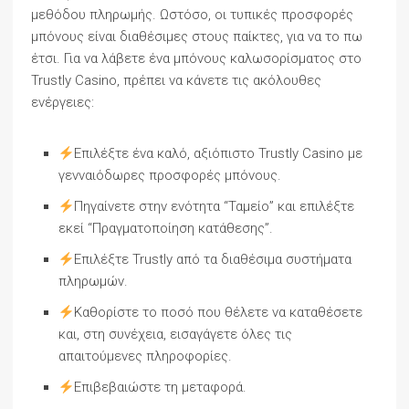
μεθόδου πληρωμής. Ωστόσο, οι τυπικές προσφορές
μπόνους είναι διαθέσιμες στους παίκτες, για να το πω
έτσι. Για να λάβετε ένα μπόνους καλωσορίσματος στο
Trustly Casino, πρέπει να κάνετε τις ακόλουθες
ενέργειες:
Επιλέξτε ένα καλό, αξιόπιστο Trustly Casino με
γενναιόδωρες προσφορές μπόνους.
Πηγαίνετε στην ενότητα “Ταμείο” και επιλέξτε
εκεί “Πραγματοποίηση κατάθεσης”.
Επιλέξτε Trustly από τα διαθέσιμα συστήματα
πληρωμών.
Καθορίστε το ποσό που θέλετε να καταθέσετε
και, στη συνέχεια, εισαγάγετε όλες τις
απαιτούμενες πληροφορίες.
Επιβεβαιώστε τη μεταφορά.