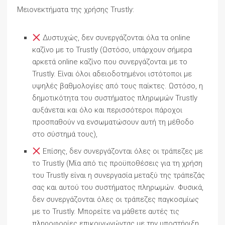
Μειονεκτήματα της χρήσης Trustly:
Δυστυχώς, δεν συνεργάζονται όλα τα online
καζίνο με το Trustly (Ωστόσο, υπάρχουν σήμερα
αρκετά online καζίνο που συνεργάζονται με το
Trustly. Είναι όλοι αδειοδοτημένοι ιστότοποι με
υψηλές βαθμολογίες από τους παίκτες. Ωστόσο, η
δημοτικότητα του συστήματος πληρωμών Trustly
αυξάνεται και όλο και περισσότεροι πάροχοι
προσπαθούν να ενσωματώσουν αυτή τη μέθοδο
στο σύστημά τους),
Επίσης, δεν συνεργάζονται όλες οι τράπεζες με
το Trustly (Μία από τις προϋποθέσεις για τη χρήση
του Trustly είναι η συνεργασία μεταξύ της τράπεζάς
σας και αυτού του συστήματος πληρωμών. Φυσικά,
δεν συνεργάζονται όλες οι τράπεζες παγκοσμίως
με το Trustly. Μπορείτε να μάθετε αυτές τις
πληροφορίες επικοινωνώντας με την υποστήριξη