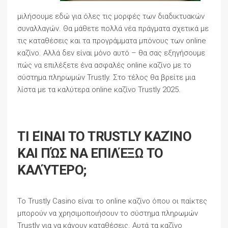
μιλήσουμε εδώ για όλες τις μορφές των διαδικτυακών
συναλλαγών. Θα μάθετε πολλά νέα πράγματα σχετικά με
τις καταθέσεις και τα προγράμματα μπόνους των online
καζίνο. Αλλά δεν είναι μόνο αυτό – θα σας εξηγήσουμε
πώς να επιλέξετε ένα ασφαλές online καζίνο με το
σύστημα πληρωμών Trustly. Στο τέλος θα βρείτε μια
λίστα με τα καλύτερα online καζίνο Trustly 2025.
ΤΙ ΕΊΝΑΙ ΤΟ TRUSTLY ΚΑΖΊΝΟ
ΚΑΙ ΠΏΣ ΝΑ ΕΠΙΛΈΞΩ ΤΟ
ΚΑΛΎΤΕΡΟ;
Το Trustly Casino είναι το online καζίνο όπου οι παίκτες
μπορούν να χρησιμοποιήσουν το σύστημα πληρωμών
Trustly για να κάνουν καταθέσεις. Αυτά τα καζίνο